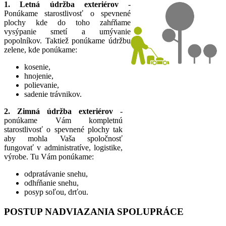
1. Letná údržba exteriérov
-
Ponúkame starostlivosť o spevnené
plochy kde do toho zahŕňame
vysýpanie smetí a umývanie
popolníkov. Taktiež ponúkame údržbu
zelene, kde ponúkame:
kosenie,
hnojenie,
polievanie,
sadenie trávnikov.
2. Zimná údržba exteriérov
-
ponúkame Vám kompletnú
starostlivosť o spevnené plochy tak
aby mohla Vaša spoločnosť
fungovať v administratíve, logistike,
výrobe. Tu Vám ponúkame:
odpratávanie snehu,
odhŕňanie snehu,
posyp soľou, drťou.
POSTUP NADVIAZANIA SPOLUPRÁCE